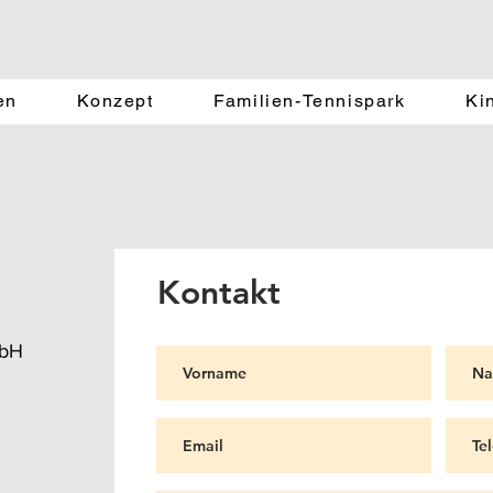
EM
4
Tennis PA
®
en
Konzept
Familien-Tennispark
Ki
Kontakt
mbH