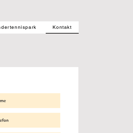
RKS
ndertennispark
Kontakt