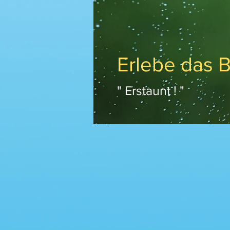
Erlebe das 
" Erstaunt ! "