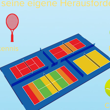
seine eigene Herausford
tennis
C