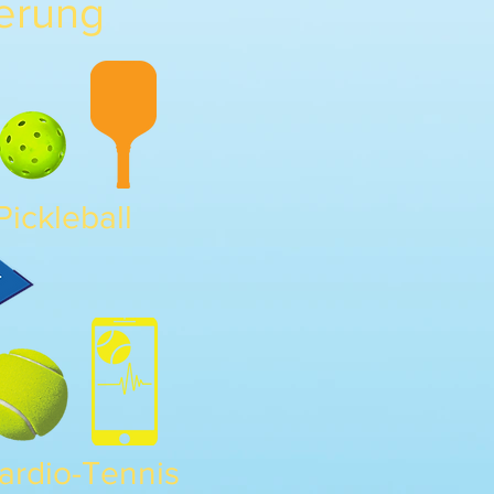
erung
Pickleball
ardio-Tennis