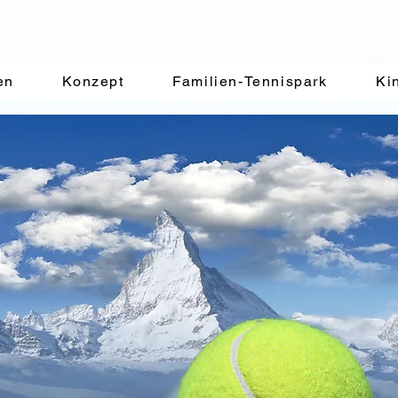
EM
4
Tennis PA
®
en
Konzept
Familien-Tennispark
Ki