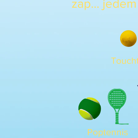
zap… jedem 
Touch
Poptennis