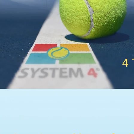
ENT
4 
ENNISPARK