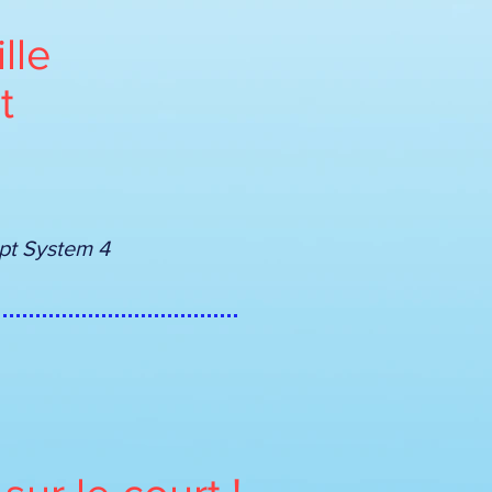
lle
t
tem 4