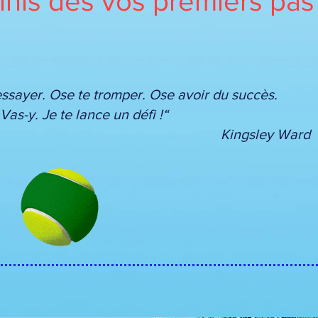
nis dès vos premiers pas s
essayer. Ose te tromper.
Ose avoir du succès.
Vas-y. Je te lance un défi !“
Kingsley Ward