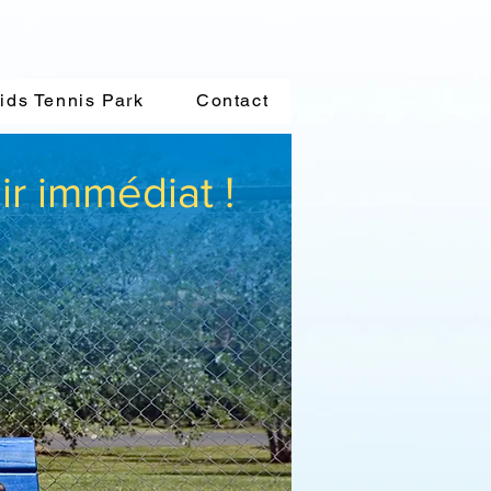
RKS
ids Tennis Park
Contact
sir immédiat !