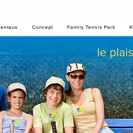
EM
4
Tennis PA
®
entaux
Concept
Family Tennis Park
K
le plai