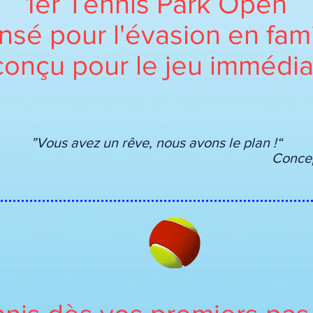
1er Tennis Park Open
nsé pour l'évasion en fami
conçu pour le jeu immédia
”Vous avez un rêve, nous avons le plan !“
Concept Sys
E