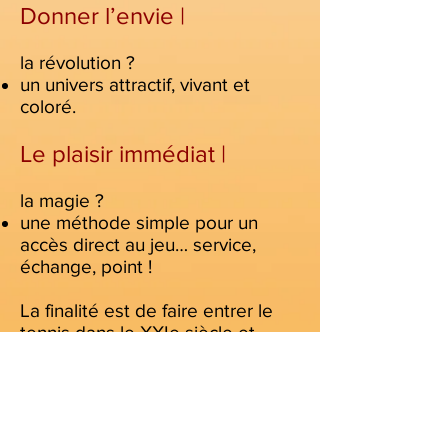
Donner l’envie |
la révolution ?
un univers attractif, vivant et
coloré.
Le plaisir immédiat |
la magie ?
une méthode simple pour un
accès direct au jeu… service,
échange, point !
La finalité est de faire entrer le
tennis dans le XXIe siècle et
l’inscrire dans les nouvelles
frontières du sport du futur…
bien-être personnel, familial et
social |
outdoor | proximité |